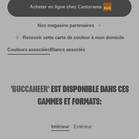
Acheter en ligne chez Castorama
B&Q
Nos magasins partenaires
Recevoir cette carte de couleur à mon domicile
Couleurs associées
Blancs associés
Majestic Peak
Tropical Smoothie
R170A
Rustic Wicker
Blue Bolero
R130C
X57R117D
R153C
'BUCCANEER'
EST DISPONIBLE DANS CES
GAMMES ET FORMATS:
Intérieur
Extérieur