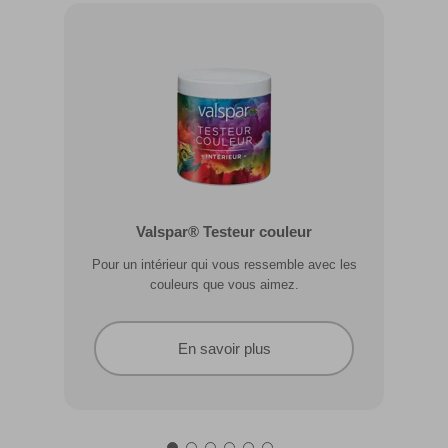
Valspar® Pro Extérieur Boiseries et
Valspar® Testeur couleur
Métal
Pour un intérieur qui vous ressemble avec les
Résiste aux fissures et à l’écaillage. Résiste aux
couleurs que vous aimez.
intempéries.
En savoir plus
En savoir plus