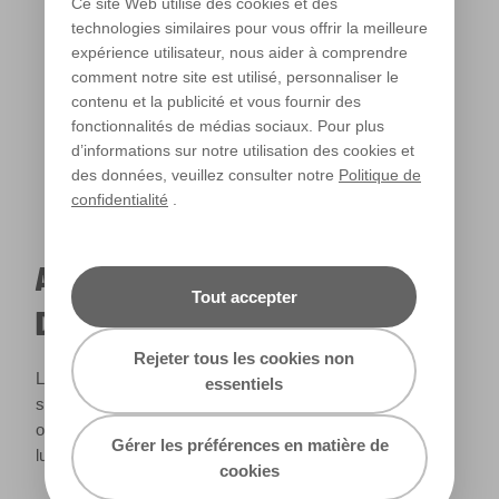
Ce site Web utilise des cookies et des
technologies similaires pour vous offrir la meilleure
expérience utilisateur, nous aider à comprendre
Lumière chaude
comment notre site est utilisé, personnaliser le
contenu et la publicité et vous fournir des
fonctionnalités de médias sociaux. Pour plus
d’informations sur notre utilisation des cookies et
des données, veuillez consulter notre
Politique de
confidentialité
.
A QUOI RESSEMBLERA CETTE COULEUR
Tout accepter
DANS VOTRE MAISON ?
Rejeter tous les cookies non
La lumière naturelle et l’éclairage jouent un rôle important
essentiels
sur le rendu des couleurs dans votre maison. Utilisez cet
outil pour voir le rendu de votre couleur en fonction de la
Gérer les préférences en matière de
lumière.
cookies