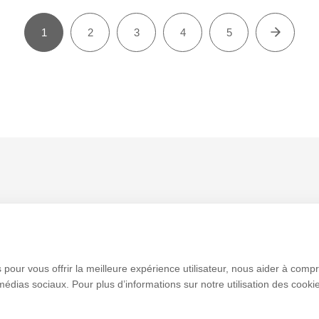
1
2
3
4
5
Nous contacter
Politique de confidentialité
Gérer les cooki
 pour vous offrir la meilleure expérience utilisateur, nous aider à comp
 médias sociaux. Pour plus d’informations sur notre utilisation des cook
 d’ordinateur et
es couleurs