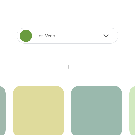
Les Verts
bureau
chambre à coucher
couloir
Cuisine