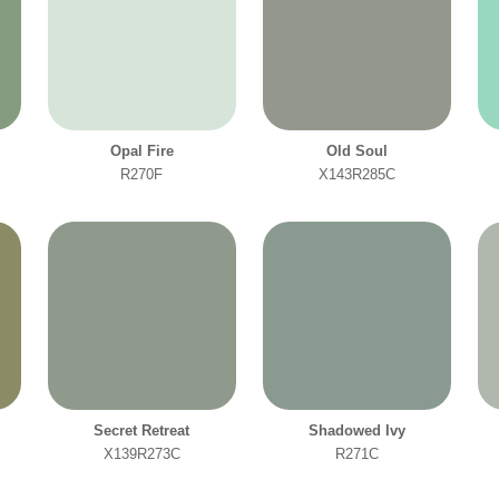
Opal Fire
Old Soul
R270F
X143R285C
Secret Retreat
Shadowed Ivy
X139R273C
R271C