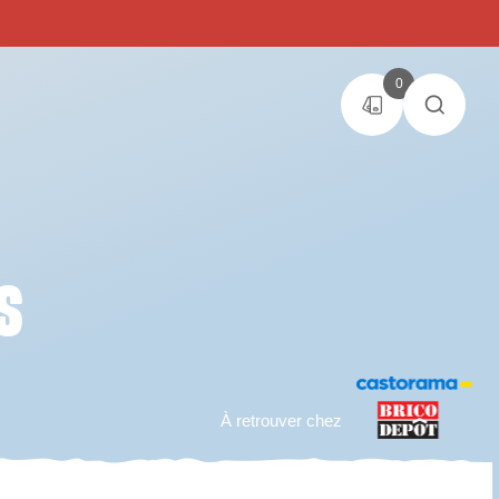
0
S
À retrouver chez