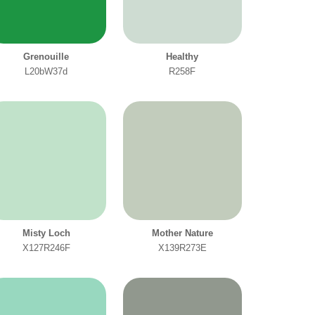
Grenouille
Healthy
L20bW37d
R258F
Misty Loch
Mother Nature
X127R246F
X139R273E