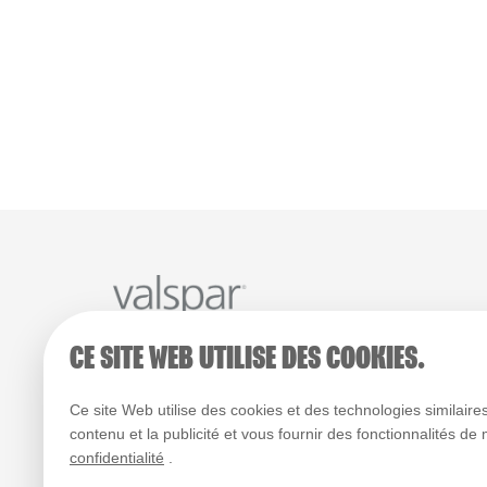
CE SITE WEB UTILISE DES COOKIES.
Couleurs
Catalogue Produits
Où Acheter
© 2026 Tous droits réservés
Ce site Web utilise des cookies et des technologies similaires
contenu et la publicité et vous fournir des fonctionnalités de
La façon dont les couleurs s’affichent varie selon les écrans
confidentialité
.
les imprimantes. Les couleurs qui s’affichent à l’écran et l