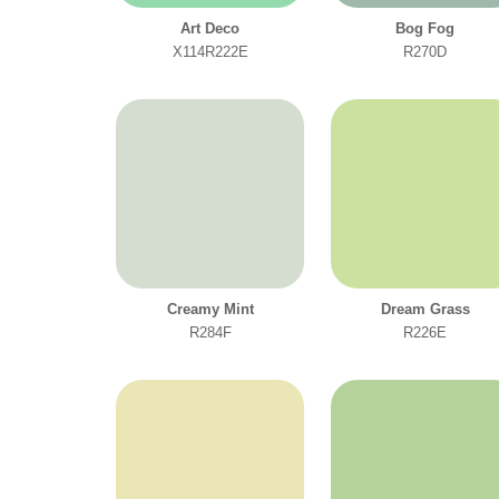
Art Deco
Bog Fog
X114R222E
R270D
Creamy Mint
Dream Grass
R284F
R226E