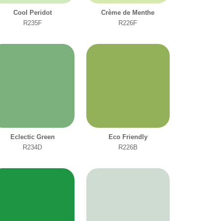
Cool Peridot
Crème de Menthe
R235F
R226F
Eclectic Green
Eco Friendly
R234D
R226B