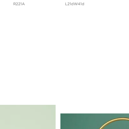
R221A
L21dW41d