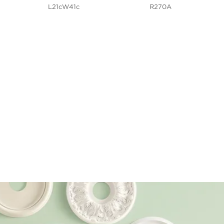
L21cW41c
R270A