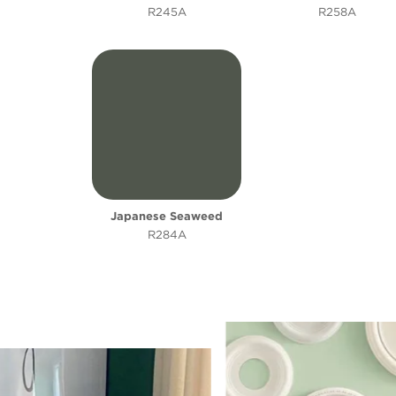
R245A
R258A
Japanese Seaweed
R284A