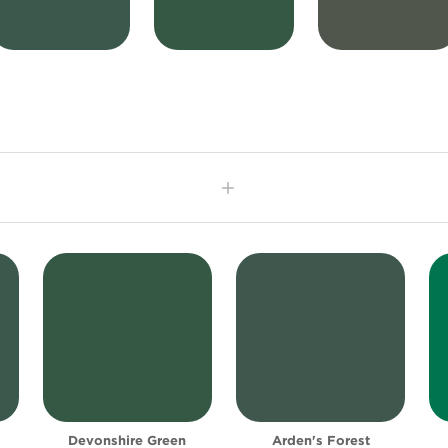
bureau
chambre à coucher
couloir
salle à manger
salon
Devonshire Green
Arden's Forest