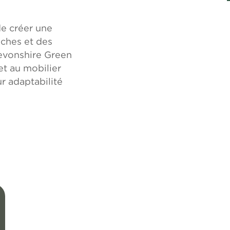
de créer une
iches et des
evonshire Green
t au mobilier
ur adaptabilité